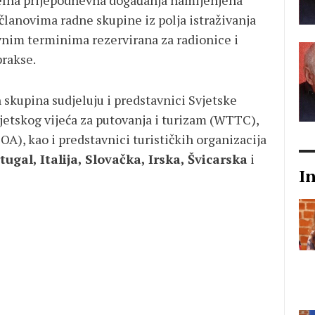
elna prijepodnevna događanja namijenjena
članovima radne skupine iz polja istraživanja
vnim terminima rezervirana za radionice i
prakse.
kupina sudjeluju i predstavnici Svjetske
jetskog vijeća za putovanja i turizam (WTTC),
A), kao i predstavnici turističkih organizacija
tugal, Italija, Slovačka, Irska, Švicarska
i
I