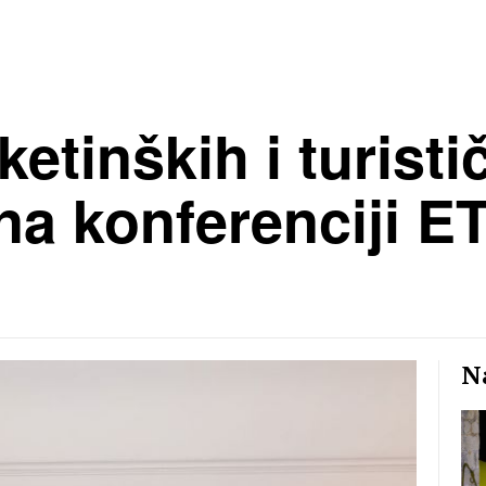
etinških i turisti
na konferenciji E
Na