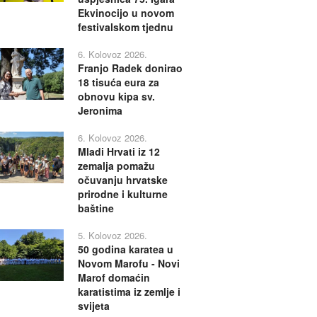
Ekvinocijo u novom
festivalskom tjednu
6. Kolovoz 2026.
Franjo Radek donirao
18 tisuća eura za
obnovu kipa sv.
Jeronima
6. Kolovoz 2026.
Mladi Hrvati iz 12
zemalja pomažu
očuvanju hrvatske
prirodne i kulturne
baštine
5. Kolovoz 2026.
50 godina karatea u
Novom Marofu - Novi
Marof domaćin
karatistima iz zemlje i
svijeta