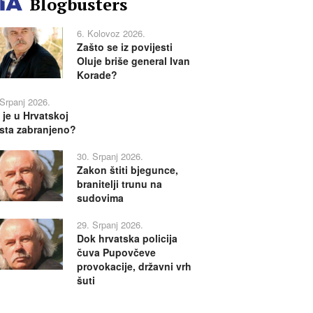
Blogbusters
6. Kolovoz 2026.
Zašto se iz povijesti
Oluje briše general Ivan
Korade?
 Srpanj 2026.
 je u Hrvatskoj
sta zabranjeno?
30. Srpanj 2026.
Zakon štiti bjegunce,
branitelji trunu na
sudovima
29. Srpanj 2026.
Dok hrvatska policija
čuva Pupovčeve
provokacije, državni vrh
šuti