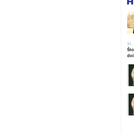
31.
Što
doi