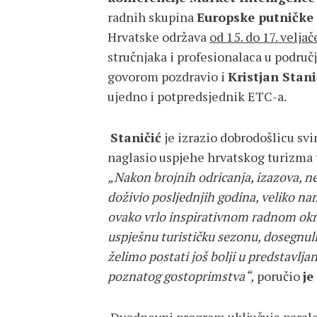
radnih skupina
Europske putničke 
Hrvatske održava
od 15. do 17. veljač
stručnjaka i profesionalaca u područj
govorom pozdravio i
Kristjan Stani
ujedno i potpredsjednik ETC-a.
Staničić
je izrazio dobrodošlicu svi
naglasio uspjehe hrvatskog turizma 
„Nakon brojnih odricanja, izazova, nei
doživio posljednjih godina, veliko na
ovako vrlo inspirativnom radnom okru
uspješnu turističku sezonu, dosegnul
želimo postati još bolji u predstavlja
poznatog gostoprimstva“,
poručio
je