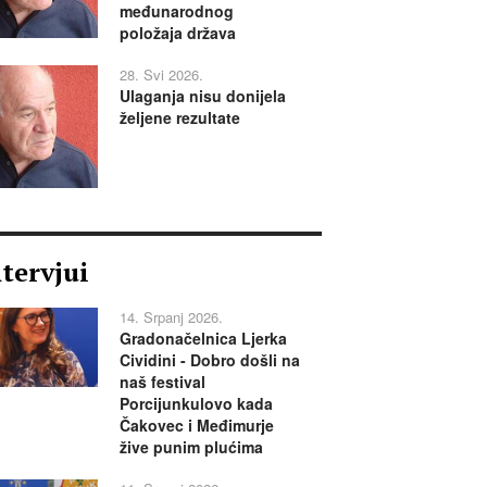
međunarodnog
položaja država
28. Svi 2026.
Ulaganja nisu donijela
željene rezultate
ntervjui
14. Srpanj 2026.
Gradonačelnica Ljerka
Cividini - Dobro došli na
naš festival
Porcijunkulovo kada
Čakovec i Međimurje
žive punim plućima