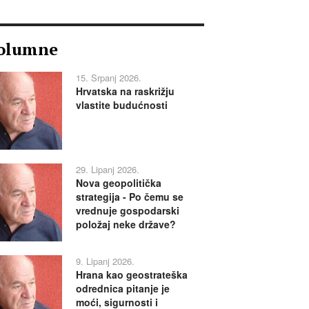
olumne
15. Srpanj 2026.
Hrvatska na raskrižju
vlastite budućnosti
29. Lipanj 2026.
Nova geopolitička
strategija - Po čemu se
vrednuje gospodarski
položaj neke države?
9. Lipanj 2026.
Hrana kao geostrateška
odrednica pitanje je
moći, sigurnosti i