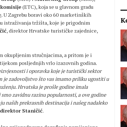
komisije
(ETC), koja se u glavnom gradu
e
. U Zagrebu boravi oko 60 marketinških
K
u istraživanja tržišta, koje je prigodnim
čić
, direktor Hrvatske turističke zajednice,
m okupljenim stručnjacima, a pritom je i
tijekom posljednjih vrlo izazovnih godina.
zvjesnosti i oporavka koje je turistički sektor
m je zadovoljstvo što vas imamo priliku ugostiti u
ženju. Hrvatska je prošle godine imala
i smo zavidnu razinu popularnosti, a ove godine
nju naših prekrasnih destinacija i našeg nadaleko
 direktor Staničić
.