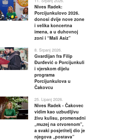
11. Srpanj 2026.
Nives Radek:
Porcijunkulovo 2026.
donosi dvije nove zone
i velika koncertna
imena, a u duhovnoj
zoni i “Mali Asiz”
8. Srpanj 2026.
Gvardijan fra Filip
Đurđević o Porcijunkuli
i vjerskom dijelu
programa
Porcijunkulova u
Čakovcu
25. Lipanj 2026.
Nives Radek - Čakovec
vidim kao uzbudljivu
živu kulisu, promenadni
„muzej na otvorenom”,
a svaki posjetitelj dio je
njegova „postava”