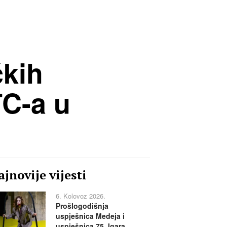
čkih
TC-a u
jnovije vijesti
6. Kolovoz 2026.
Prošlogodišnja
uspješnica Medeja i
uspješnica 75. Igara