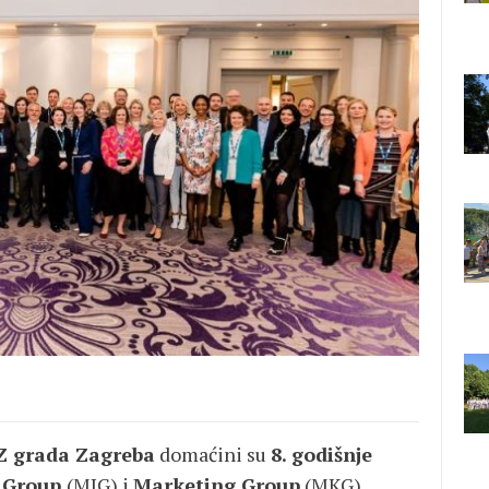
Z grada Zagreba
domaćini su
8. godišnje
e Group
(MIG) i
Marketing Group
(MKG),