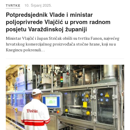
10. Srpanj 2025.
TVRTKE
Potpredsjednik Vlade i ministar
poljoprivrede Vlajčić u prvom radnom
posjetu Varaždinskoj županiji
Ministar Vlajčić i župan Stričak obišli su tvrtku Fanon, najvećeg
hrvatskog komercijalnog proizvođača stočne hrane, koji su u
Knegincu pokrenuli…