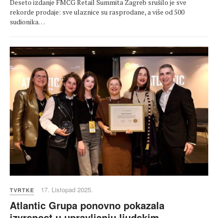
Deseto izdanje FMCG Retail Summita Zagreb srušilo je sve
rekorde prodaje: sve ulaznice su rasprodane, a više od 500
sudionika…
17. Listopad 2025.
TVRTKE
Atlantic Grupa ponovno pokazala
izvrsnost u upravljanju ljudskim