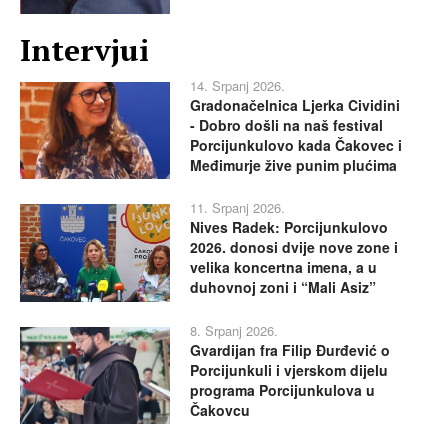
Intervjui
14. Srpanj 2026.
Gradonačelnica Ljerka Cividini
- Dobro došli na naš festival
Porcijunkulovo kada Čakovec i
Međimurje žive punim plućima
11. Srpanj 2026.
Nives Radek: Porcijunkulovo
2026. donosi dvije nove zone i
velika koncertna imena, a u
duhovnoj zoni i “Mali Asiz”
8. Srpanj 2026.
Gvardijan fra Filip Đurđević o
Porcijunkuli i vjerskom dijelu
programa Porcijunkulova u
Čakovcu