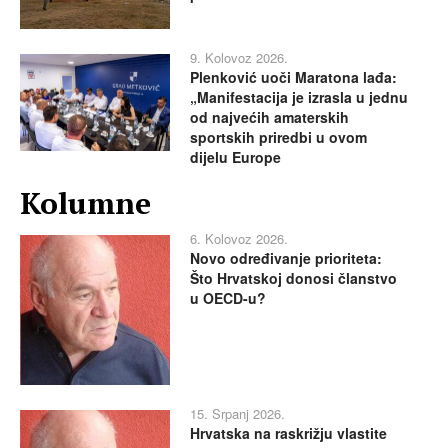
9. Kolovoz 2026.
Plenković uoči Maratona lađa:
„Manifestacija je izrasla u jednu
od najvećih amaterskih
sportskih priredbi u ovom
dijelu Europe
Kolumne
6. Kolovoz 2026.
Novo određivanje prioriteta:
Što Hrvatskoj donosi članstvo
u OECD-u?
15. Srpanj 2026.
Hrvatska na raskrižju vlastite