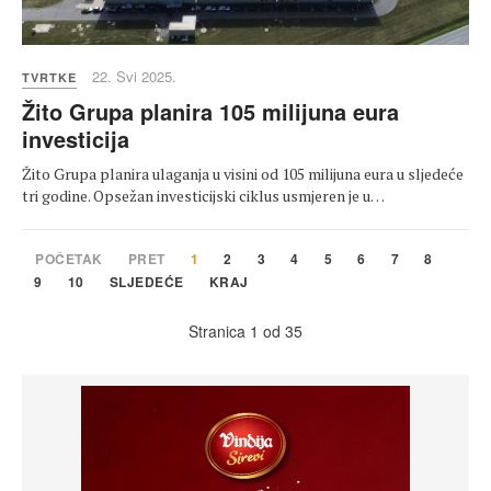
22. Svi 2025.
TVRTKE
Žito Grupa planira 105 milijuna eura
investicija
Žito Grupa planira ulaganja u visini od 105 milijuna eura u sljedeće
tri godine. Opsežan investicijski ciklus usmjeren je u…
POČETAK
PRET
1
2
3
4
5
6
7
8
9
10
SLJEDEĆE
KRAJ
Stranica 1 od 35