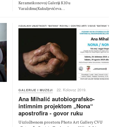
Kerameikonovoj Galeriji K10 u
Varaždinu(Kukuljevićeva…
22. Kolovoz 2019.
GALERIJE I MUZEJI
Ana Mihalić autobiografsko-
intimnim projektom „Nona“
apostrofira - govor ruku
U izložbenom prostoru Photo Art Gallery CVU