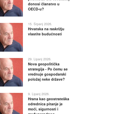
donosi članstvo u
OECD-u?
15. Srpanj 2026.
Hrvatska na raskrižju
vlastite budućnosti
29. Lipanj 2026.
Nova geopolitička
strategija - Po čemu se
vrednuje gospodarski
položaj neke države?
9. Lipanj 2026.
Hrana kao geostrateška
odrednica pitanje je
moći, sigurnosti i