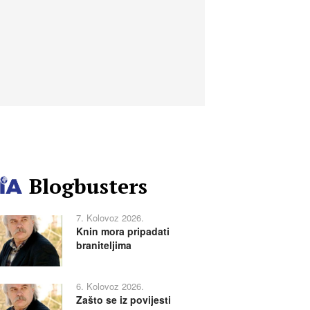
Blogbusters
7. Kolovoz 2026.
Knin mora pripadati
braniteljima
6. Kolovoz 2026.
Zašto se iz povijesti