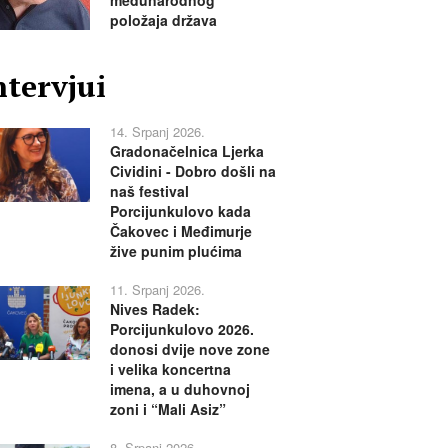
međunarodnog
položaja država
ntervjui
14. Srpanj 2026.
Gradonačelnica Ljerka
Cividini - Dobro došli na
naš festival
Porcijunkulovo kada
Čakovec i Međimurje
žive punim plućima
11. Srpanj 2026.
Nives Radek:
Porcijunkulovo 2026.
donosi dvije nove zone
i velika koncertna
imena, a u duhovnoj
zoni i “Mali Asiz”
8. Srpanj 2026.