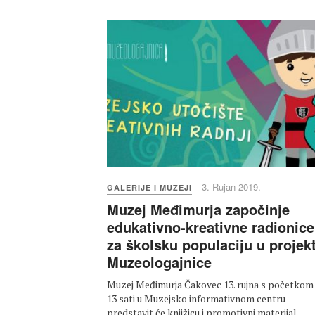
3. Rujan 2019.
GALERIJE I MUZEJI
Muzej Međimurja započinje
edukativno-kreativne radionice
za školsku populaciju u projek
Muzeologajnice
Muzej Međimurja Čakovec 13. rujna s početkom
13 sati u Muzejsko informativnom centru
predstavit će knjižicu i promotivni materijal…