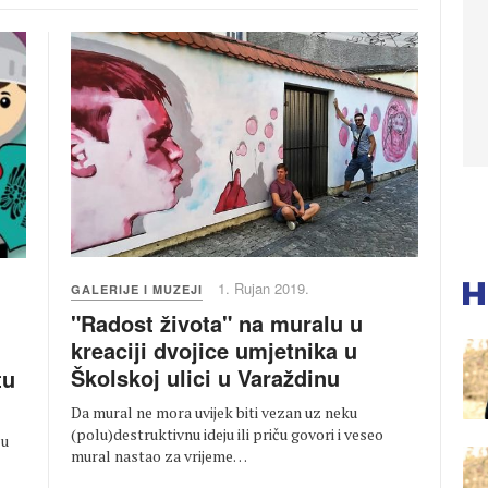
1. Rujan 2019.
GALERIJE I MUZEJI
"Radost života" na muralu u
kreaciji dvojice umjetnika u
Školskoj ulici u Varaždinu
tu
Da mural ne mora uvijek biti vezan uz neku
(polu)destruktivnu ideju ili priču govori i veseo
 u
mural nastao za vrijeme…