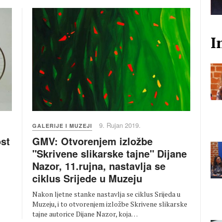
I
9. Rujan 2019.
GALERIJE I MUZEJI
GMV: Otvorenjem izložbe
st
"Skrivene slikarske tajne" Dijane
Nazor, 11.rujna, nastavlja se
ciklus Srijede u Muzeju
Nakon ljetne stanke nastavlja se ciklus Srijeda u
Muzeju, i to otvorenjem izložbe Skrivene slikarske
tajne autorice Dijane Nazor, koja…