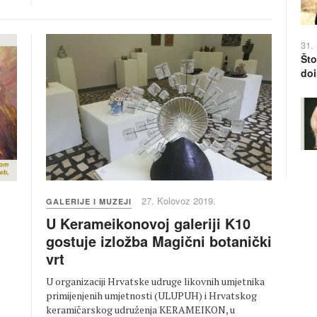
31.
Što
doi
27. Kolovoz 2019.
GALERIJE I MUZEJI
U Kerameikonovoj galeriji K10
gostuje izložba Magični botanički
vrt
U organizaciji Hrvatske udruge likovnih umjetnika
primijenjenih umjetnosti (ULUPUH) i Hrvatskog
keramičarskog udruženja KERAMEIKON, u