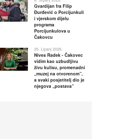
Gvardijan fra Filip
Đurđević o Porcijunkuli
i vjerskom dijelu
programa
Porcijunkulova u
Čakovcu
25. Lipanj 2026.
Nives Radek - Čakovec
vidim kao uzbudljivu
živu kulisu, promenadni
„muzej na otvorenom”,
a svaki posjetitelj dio je
njegova „postava”