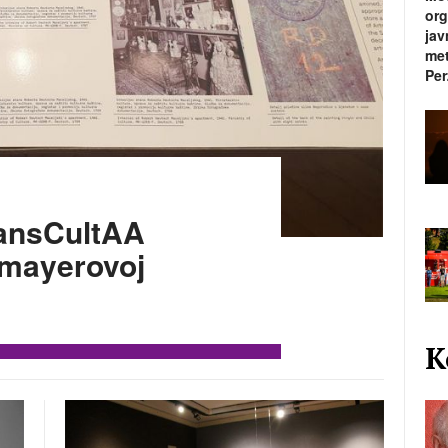
org
jav
met
Per
ransCultAA
smayerovoj
K