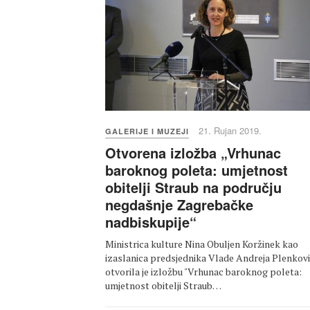
21. Rujan 2019.
GALERIJE I MUZEJI
Otvorena izložba „Vrhunac
baroknog poleta: umjetnost
obitelji Straub na području
negdašnje Zagrebačke
nadbiskupije“
Ministrica kulture Nina Obuljen Koržinek kao
izaslanica predsjednika Vlade Andreja Plenkov
otvorila je izložbu "Vrhunac baroknog poleta:
umjetnost obitelji Straub…