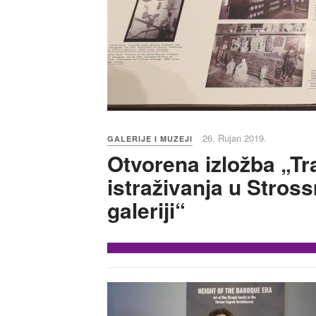
26. Rujan 2019.
GALERIJE I MUZEJI
Otvorena izložba „T
istraživanja u Stros
galeriji“