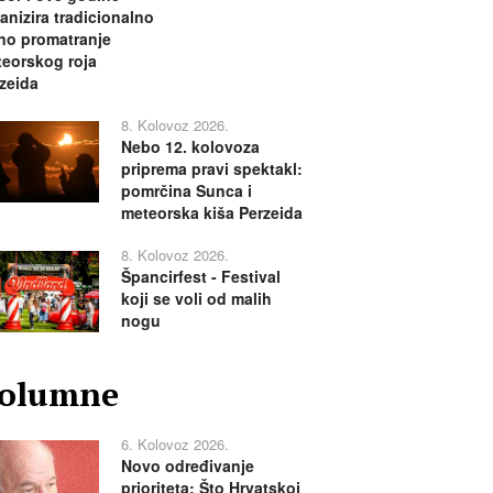
anizira tradicionalno
no promatranje
eorskog roja
zeida
8. Kolovoz 2026.
Nebo 12. kolovoza
priprema pravi spektakl:
pomrčina Sunca i
meteorska kiša Perzeida
8. Kolovoz 2026.
Špancirfest - Festival
koji se voli od malih
nogu
olumne
6. Kolovoz 2026.
Novo određivanje
prioriteta: Što Hrvatskoj