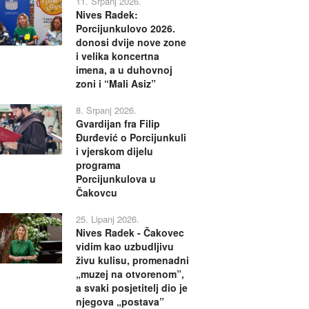
11. Srpanj 2026.
Nives Radek:
Porcijunkulovo 2026.
donosi dvije nove zone
i velika koncertna
imena, a u duhovnoj
zoni i “Mali Asiz”
8. Srpanj 2026.
Gvardijan fra Filip
Đurđević o Porcijunkuli
i vjerskom dijelu
programa
Porcijunkulova u
Čakovcu
25. Lipanj 2026.
Nives Radek - Čakovec
vidim kao uzbudljivu
živu kulisu, promenadni
„muzej na otvorenom”,
a svaki posjetitelj dio je
njegova „postava”