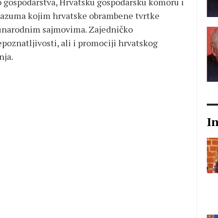
o gospodarstva, Hrvatsku gospodarsku komoru i
orazuma kojim hrvatske obrambene tvrtke
unarodnim sajmovima. Zajedničko
poznatljivosti, ali i promociji hrvatskog
nja.
I