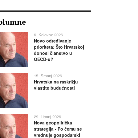
olumne
6. Kolovoz 2026.
Novo određivanje
prioriteta: Što Hrvatskoj
donosi članstvo u
OECD-u?
15. Srpanj 2026.
Hrvatska na raskrižju
vlastite budućnosti
29. Lipanj 2026.
Nova geopolitička
strategija - Po čemu se
vrednuje gospodarski