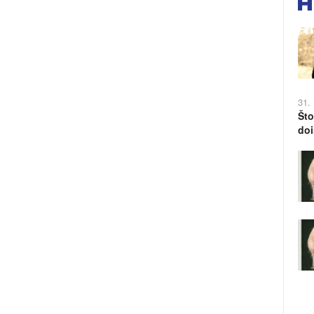
31.
Što
doi