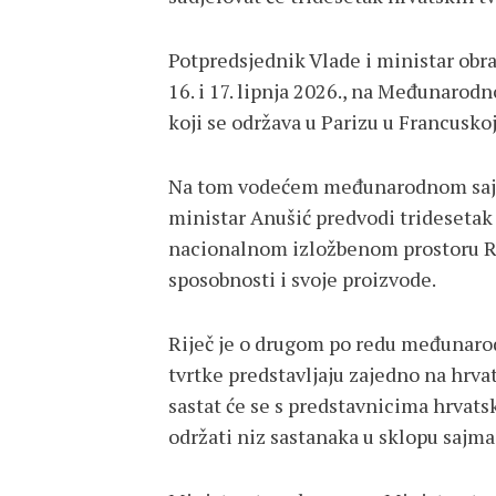
Potpredsjednik Vlade i ministar obran
16. i 17. lipnja 2026., na Međunarod
koji se održava u Parizu u Francuskoj
Na tom vodećem međunarodnom sajmu
ministar Anušić predvodi tridesetak
nacionalnom izložbenom prostoru Re
sposobnosti i svoje proizvode.
Riječ je o drugom po redu međunar
tvrtke predstavljaju zajedno na hrv
sastat će se s predstavnicima hrvatsk
održati niz sastanaka u sklopu sajma