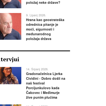
položaj neke države?
9. Lipanj 2026.
Hrana kao geostrateška
odrednica pitanje je
moći, sigurnosti i
međunarodnog
položaja država
ntervjui
14. Srpanj 2026.
Gradonačelnica Ljerka
Cividini - Dobro došli na
naš festival
Porcijunkulovo kada
Čakovec i Međimurje
žive punim plućima