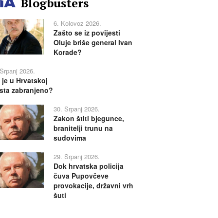
Blogbusters
6. Kolovoz 2026.
Zašto se iz povijesti
Oluje briše general Ivan
Korade?
 Srpanj 2026.
 je u Hrvatskoj
sta zabranjeno?
30. Srpanj 2026.
Zakon štiti bjegunce,
branitelji trunu na
sudovima
29. Srpanj 2026.
Dok hrvatska policija
čuva Pupovčeve
provokacije, državni vrh
šuti