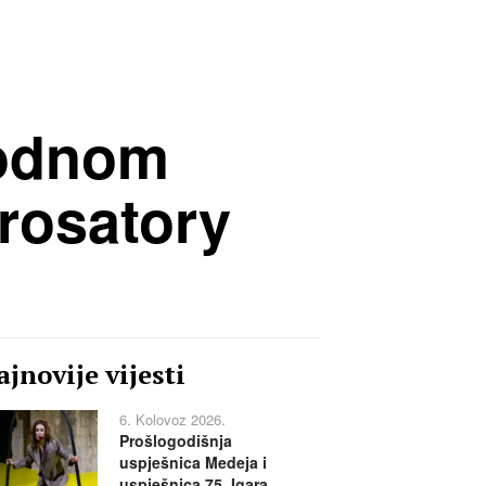
rodnom
urosatory
jnovije vijesti
6. Kolovoz 2026.
Prošlogodišnja
uspješnica Medeja i
uspješnica 75. Igara