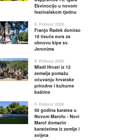
Ekvinocijo u novom
festivalskom tjednu
6. Kolovoz 2026.
Franjo Radek donirao
18 tisuća eura za
obnovu kipa sv.
Jeronima
6. Kolovoz 2026.
Mladi Hrvati iz 12
zemalja pomažu
očuvanju hrvatske
prirodne i kulturne
baštine
5. Kolovoz 2026.
50 godina karatea u
Novom Marofu - Novi
Marof domaćin
karatistima iz zemlje i
svijeta