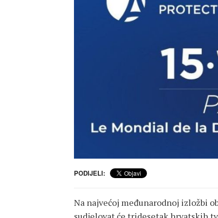
PODIJELI:
Na najvećoj međunarodnoj izložbi ob
sudjelovat će tridesetak hrvatskih tv