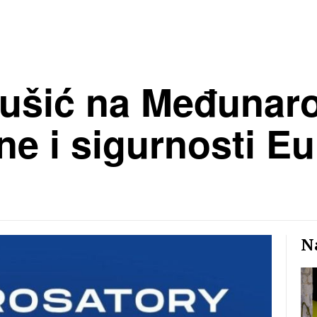
nušić na Međuna
e i sigurnosti E
Na