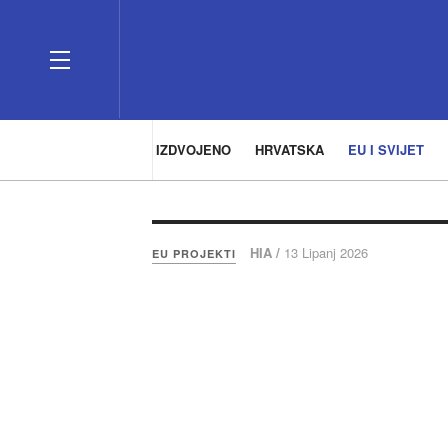
IZDVOJENO
HRVATSKA
EU I SVIJET
HIA /
13 Lipanj 2026
EU PROJEKTI