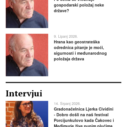
gospodarski položaj neke
države?
9. Lipanj 2026.
Hrana kao geostrateška
odrednica pitanje je moći,
sigurnosti i međunarodnog
položaja država
Intervjui
14. Srpanj 2026.
Gradonačelnica Ljerka Cividini
- Dobro došli na naš festival
Porcijunkulovo kada Čakovec i
Međimurje žive punim plućima