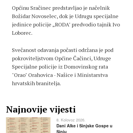
Općinu Sračinec predstavljao je načelnik
Božidar Novoselec, dok je Udrugu specijalne
jedinice policije „RODA" predvodio tajnik Ivo
Loborec.
Svečanost odavanja počasti održana je pod
pokroviteljstvom Općine Čačinci, Udruge
Specijalne policije iz Domovinskog rata
"Orao" Orahovica - Našice i Ministarstva
hrvatskih branitelja.
Najnovije vijesti
8. Kolovoz 2026.
Dani Alke i Sinjske Gospe u
Sinju