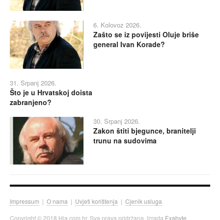
6. Kolovoz 2026.
Zašto se iz povijesti Oluje briše
general Ivan Korade?
31. Srpanj 2026.
Što je u Hrvatskoj doista
zabranjeno?
30. Srpanj 2026.
Zakon štiti bjegunce, branitelji
trunu na sudovima
Impressum
|
O nama
|
Uvjeti korištenja
|
Cjenik usluga
Copyright © 2018 Hia.com.hr. Sva prava pridržana. Izrada
Exabyte