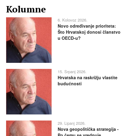
Kolumne
6. Kolovoz 2026.
Novo određivanje prioriteta:
Što Hrvatskoj donosi članstvo
u OECD-u?
15. Srpanj 2026.
Hrvatska na raskrižju vlastite
budućnosti
29. Lipanj 2026.
Nova geopolitička strategija -
Po čemu se vrednuje