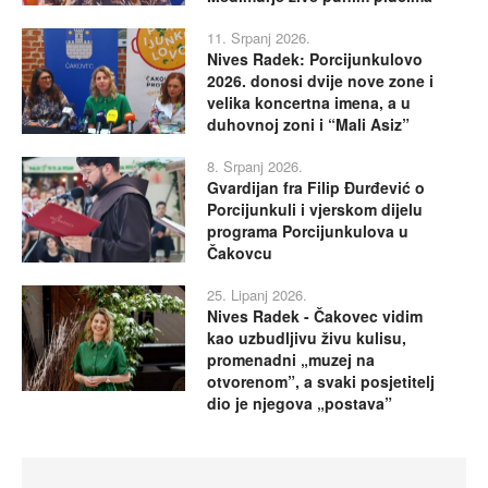
11. Srpanj 2026.
Nives Radek: Porcijunkulovo
2026. donosi dvije nove zone i
velika koncertna imena, a u
duhovnoj zoni i “Mali Asiz”
8. Srpanj 2026.
Gvardijan fra Filip Đurđević o
Porcijunkuli i vjerskom dijelu
programa Porcijunkulova u
Čakovcu
25. Lipanj 2026.
Nives Radek - Čakovec vidim
kao uzbudljivu živu kulisu,
promenadni „muzej na
otvorenom”, a svaki posjetitelj
dio je njegova „postava”