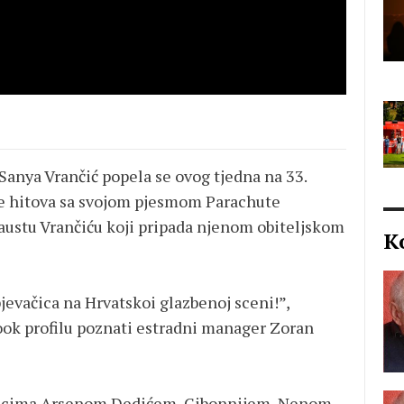
Sanya Vrančić popela se ovog tjedna na 33.
e hitova sa svojom pjesmom Parachute
ustu Vrančiću koji pripada njenom obiteljskom
K
jevačica na Hrvatskoi glazbenoj sceni!”,
ook profilu poznati estradni manager Zoran
nicima Arsenom Dedićem, Gibonnijem, Nenom