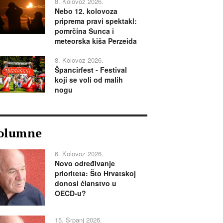
8. Kolovoz 2026.
Nebo 12. kolovoza
priprema pravi spektakl:
pomrčina Sunca i
meteorska kiša Perzeida
8. Kolovoz 2026.
Špancirfest - Festival
koji se voli od malih
nogu
olumne
6. Kolovoz 2026.
Novo određivanje
prioriteta: Što Hrvatskoj
donosi članstvo u
OECD-u?
15. Srpanj 2026.