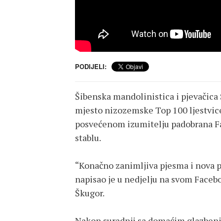
PODIJELI:
Šibenska mandolinistica i pjevačica 
mjesto nizozemske Top 100 ljestvic
posvećenom izumitelju padobrana Fa
stablu.
“Konačno zanimljiva pjesma i nova p
napisao je u nedjelju na svom Faceb
Škugor.
Nakon suradnji sa domaćim glazbe