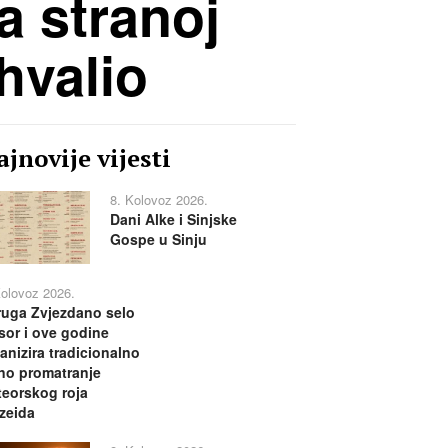
a stranoj
shvalio
jnovije vijesti
8. Kolovoz 2026.
Dani Alke i Sinjske
Gospe u Sinju
Kolovoz 2026.
uga Zvjezdano selo
or i ove godine
anizira tradicionalno
no promatranje
eorskog roja
zeida