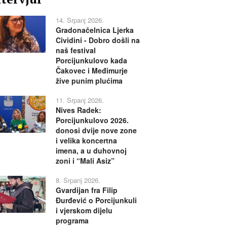
14. Srpanj 2026.
Gradonačelnica Ljerka
Cividini - Dobro došli na
naš festival
Porcijunkulovo kada
Čakovec i Međimurje
žive punim plućima
11. Srpanj 2026.
Nives Radek:
Porcijunkulovo 2026.
donosi dvije nove zone
i velika koncertna
imena, a u duhovnoj
zoni i “Mali Asiz”
8. Srpanj 2026.
Gvardijan fra Filip
Đurđević o Porcijunkuli
i vjerskom dijelu
programa