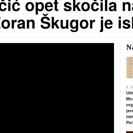
ić opet skočila n
 Zoran Škugor je i
Na
8. 
Udr
Mos
org
jav
met
Per