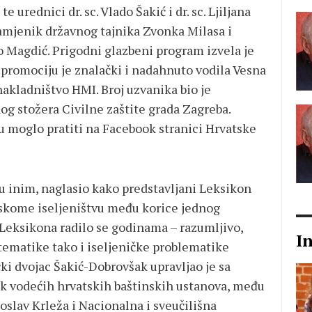
 urednici dr. sc. Vlado Šakić i dr. sc. Ljiljana
zamjenik državnog tajnika Zvonka Milasa i
o Magdić. Prigodni glazbeni program izvela je
 promociju je znalački i nadahnuto vodila Vesna
nakladništvo HMI. Broj uzvanika bio je
og stožera Civilne zaštite grada Zagreba.
 moglo pratiti na Facebook stranici Hrvatske
u inim, naglasio kako predstavljani Leksikon
atskome iseljeništvu među korice jednog
 Leksikona radilo se godinama – razumljivo,
I
tematike tako i iseljeničke problematike
ki dvojac Šakić-Dobrovšak upravljao je sa
ak vodećih hrvatskih baštinskih ustanova, među
oslav Krleža i Nacionalna i sveučilišna