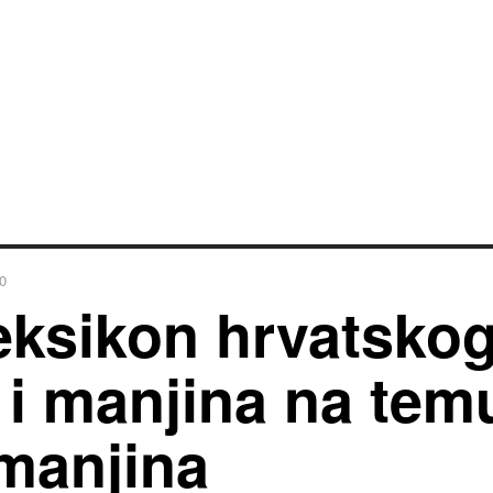
0
eksikon hrvatsko
a i manjina na tem
 manjina