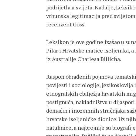
podrijetla u svijetu. Nadalje, Leksik
vrhunska legitimacija pred svijetom,
recenzent Goss.
Leksikon je ove godine izašao u suna
Pilar i Hrvatske matice iseljenika, 
iz Australije Charlesa Billicha.
Raspon obrađenih pojmova tematski 
povijesti i sociologije, jezikoslovlj
etnografskih obilježja hrvatskih mi
postignuća, nakladništvu u dijaspori 
domaćih i inozemnih stručnjaka saž
hrvatske iseljeničke dionice. Uz nji
natuknice, a najbrojnije su biografij