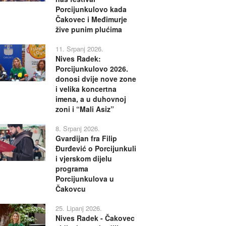
Porcijunkulovo kada
Čakovec i Međimurje
žive punim plućima
11. Srpanj 2026.
Nives Radek:
Porcijunkulovo 2026.
donosi dvije nove zone
i velika koncertna
imena, a u duhovnoj
zoni i “Mali Asiz”
8. Srpanj 2026.
Gvardijan fra Filip
Đurđević o Porcijunkuli
i vjerskom dijelu
programa
Porcijunkulova u
Čakovcu
25. Lipanj 2026.
Nives Radek - Čakovec