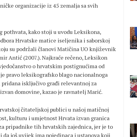
ničke organizacije iz 45 zemalja sa svih
g pothvata, kako stoji u uvodu Leksikona,
dbora Hrvatske matice iseljenika i saborskoj
koju su podržali članovi Matičina UO književnik
omir Antić (2007.). Najkraće rečeno, Leksikon
 svjedočanstvo o hrvatskim postignućima od
 je pravo leksikografsko blago nacionalnoga
 pridana isključivo građi relevantnoj za
 izvan domovine, kazao je ravnatelj Marić.
rvatskoj čitateljskoj publici u našoj matičnoj
ost, kulturu i umjetnost Hrvata izvan granica
a pripadnike tih hrvatskih zajednica, jer je to
i da još uvijek ima pojedinaca i ustanova koji