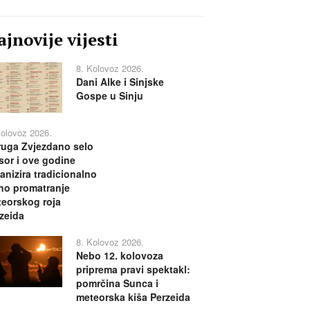
jnovije vijesti
8. Kolovoz 2026.
Dani Alke i Sinjske
Gospe u Sinju
Kolovoz 2026.
uga Zvjezdano selo
or i ove godine
anizira tradicionalno
no promatranje
eorskog roja
zeida
8. Kolovoz 2026.
Nebo 12. kolovoza
priprema pravi spektakl:
pomrčina Sunca i
meteorska kiša Perzeida