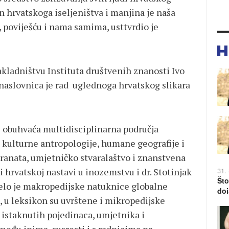
on hrvatskoga iseljeništva i manjina je naša
 poviješću i nama samima, usttvrdio je
kladništvu Instituta društvenih znanosti Ivo
a naslovnica je rad uglednoga hrvatskog slikara
obuhvaća multidisciplinarna područja
a i kulturne antropologije, humane geografije i
granata, umjetničko stvaralaštvo i znanstvena
i hrvatskoj nastavi u inozemstvu i dr. Stotinjak
31.
Što
elo je makropedijske natuknice globalne
doi
h, u leksikon su uvrštene i mikropedijske
e istaknutih pojedinaca, umjetnika i