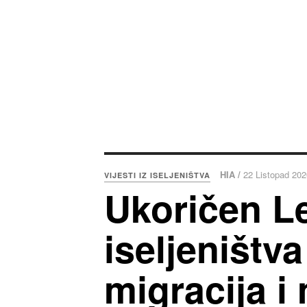
HIA /
22 Listopad 202
VIJESTI IZ ISELJENIŠTVA
Ukoričen L
iseljeništv
migracija i