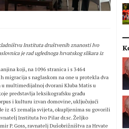
ladništvu Instituta društvenih znanosti Ivo
K
naslovnica je rad uglednoga hrvatskog slikara iz
njina koji, na 1096 stranica i s 3464
h migracija s naglaskom na one u protekla dva
da u multimedijalnoj dvorani Kluba Matis u
koje predstavlja leksikografsku građu
rpus i kulturu izvan domovine, uključujući
de iz 45 zemalja svijeta, okupljenima su govorili
vnatelj Instituta Ivo Pilar dr.sc. Željko
dimir P. Goss, ravnatelj Dušobrižništva za Hrvate