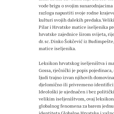
vode brigu o svojim sunarodnjacima ko
razloga napustiti svoje rodne krajeve,
kulturi svojih dalekih predaka. Velik
Pilar i Hrvatske matice iseljenika p
hrvatske zajednice širom svijeta, ri
dr. sc. Dinko Šokčević iz Budimpešte,
matice iseljenika.
Leksikon hrvatskog iseljeništva i manj
Gossa, rječnički je popis pojedinaca,
ljudi trajno izvan njihovih domovin
djelomično ili privremeno identific
Ideološki je ujednačen i bez politič
velikim iseljeništvom, ovaj leksikon
globalnog fenomena za barem jednu t
identiteta Globalne Hrvatske i važno