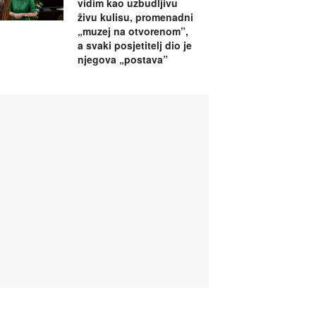
vidim kao uzbudljivu
živu kulisu, promenadni
„muzej na otvorenom”,
a svaki posjetitelj dio je
njegova „postava”