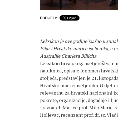
PODIJELI:
Leksikon je ove godine izašao u sunak
Pilar i Hrvatske matice iseljenika, a 
Australije Charlesa Billicha
Leksikon hrvatskoga iseljeništva i ma
natuknica, opisuje fenomen hrvatski
stoljeća, predstavljen je 21. listopa
Hrvatskoj matici iseljenika. O djelu 
relevantnu za hrvatski nacionalni ko
pokrete, organizacije, događaje i lju
: ravnatelj Matice prof. Mijo Marić, ra
Holjevac, recenzent prof. dr. sc. Vla