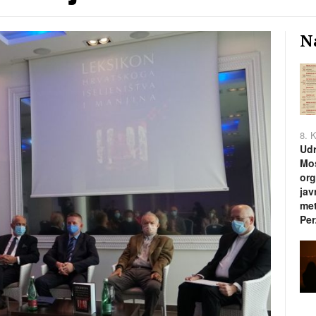
Na
8. 
Udr
Mos
org
jav
met
Per