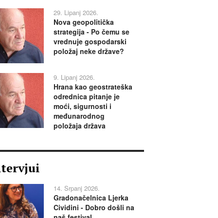
29. Lipanj 2026.
Nova geopolitička
strategija - Po čemu se
vrednuje gospodarski
položaj neke države?
9. Lipanj 2026.
Hrana kao geostrateška
odrednica pitanje je
moći, sigurnosti i
međunarodnog
položaja država
ntervjui
14. Srpanj 2026.
Gradonačelnica Ljerka
Cividini - Dobro došli na
naš festival