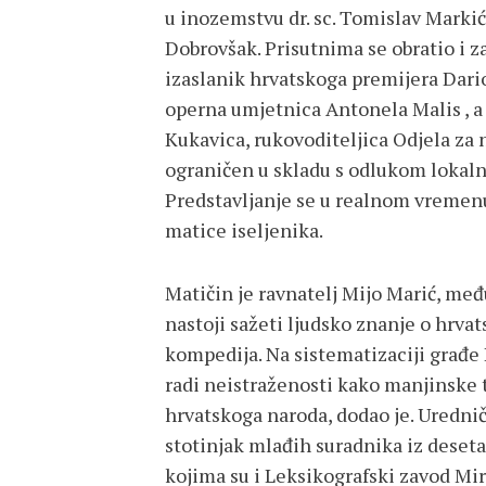
u inozemstvu dr. sc. Tomislav Markić te
Dobrovšak. Prisutnima se obratio i 
izaslanik hrvatskoga premijera Dari
operna umjetnica Antonela Malis , a
Kukavica, rukovoditeljica Odjela za 
ograničen u skladu s odlukom lokaln
Predstavljanje se u realnom vremenu
matice iseljenika.
Matičin je ravnatelj Mijo Marić, međ
nastoji sažeti ljudsko znanje o hrv
kompedija. Na sistematizaciji građe
radi neistraženosti kako manjinske 
hrvatskoga naroda, dodao je. Urednič
stotinjak mlađih suradnika iz deset
kojima su i Leksikografski zavod Mir