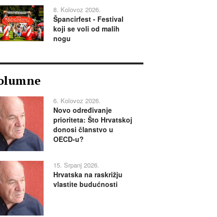
8. Kolovoz 2026.
Špancirfest - Festival
koji se voli od malih
nogu
olumne
6. Kolovoz 2026.
Novo određivanje
prioriteta: Što Hrvatskoj
donosi članstvo u
OECD-u?
15. Srpanj 2026.
Hrvatska na raskrižju
vlastite budućnosti