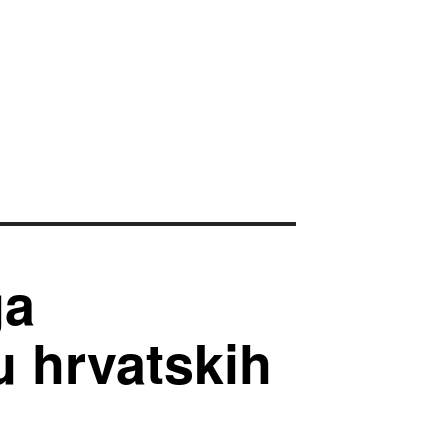
ga
u hrvatskih