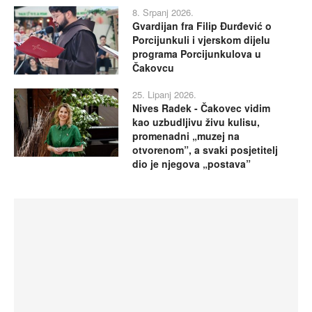
8. Srpanj 2026.
Gvardijan fra Filip Đurđević o
Porcijunkuli i vjerskom dijelu
programa Porcijunkulova u
Čakovcu
25. Lipanj 2026.
Nives Radek - Čakovec vidim
kao uzbudljivu živu kulisu,
promenadni „muzej na
otvorenom”, a svaki posjetitelj
dio je njegova „postava”