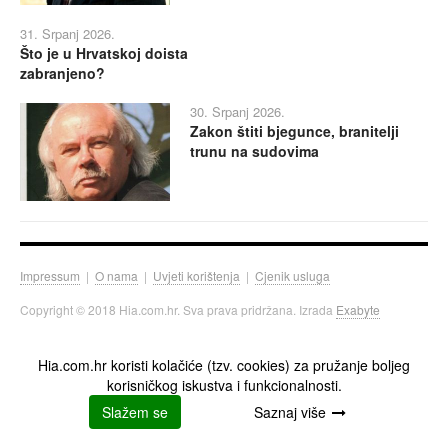
31. Srpanj 2026.
Što je u Hrvatskoj doista
zabranjeno?
30. Srpanj 2026.
Zakon štiti bjegunce, branitelji
trunu na sudovima
Impressum
|
O nama
|
Uvjeti korištenja
|
Cjenik usluga
Copyright © 2018 Hia.com.hr. Sva prava pridržana. Izrada
Exabyte
Hia.com.hr koristi kolačiće (tzv. cookies) za pružanje boljeg
korisničkog iskustva i funkcionalnosti.
Slažem se
Saznaj više