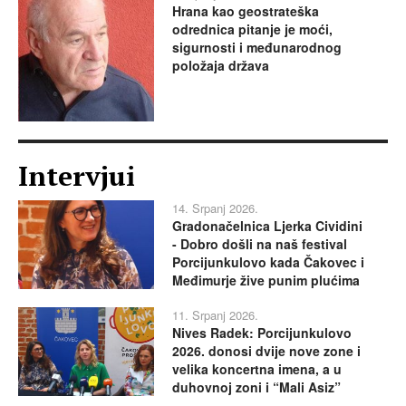
Hrana kao geostrateška
odrednica pitanje je moći,
sigurnosti i međunarodnog
položaja država
Intervjui
14. Srpanj 2026.
Gradonačelnica Ljerka Cividini
- Dobro došli na naš festival
Porcijunkulovo kada Čakovec i
Međimurje žive punim plućima
11. Srpanj 2026.
Nives Radek: Porcijunkulovo
2026. donosi dvije nove zone i
velika koncertna imena, a u
duhovnoj zoni i “Mali Asiz”